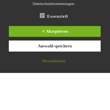
Datenschutzerklärung
Datenschutzbestimmungen.
Impressum
Essenziell
✓ Akzeptieren
© 2026
Nachbarschaftsinitiative Karl-August-Kiez lebenswert!
–
Alle Rechte vorbehalten
Auswahl speichern
Präsentiert von
WP
– Entworfen mit dem
Customizr-Theme
Personalisieren