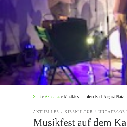
Start
»
Aktuelles
»
Musikfest auf dem Karl-August Platz
AKTUELLES
KIEZKULTUR
UNCATEGOR
Musikfest auf dem Ka