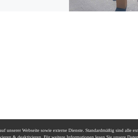
f unserer Webseite sowie externe Dienste. Standardmäßig sind alle ext
ivieren & deaktivieren. Für weitere Informationen lesen Sie unsere Da