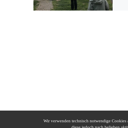
Wir verwenden technisch notwendige Cookies au
diese jedoch nach belieben akt